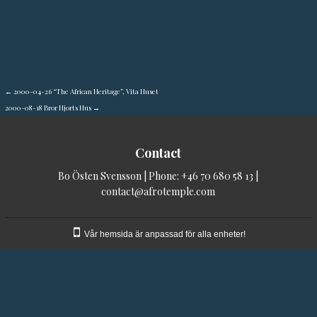
←
2000-04-26 “The African Heritage”, Vita Huset
2000-08-18 Bror Hjorts Hus
→
Contact
Bo Östen Svensson | Phone:
+46 70 680 58 13
|
contact@afrotemple.com
Vår hemsida är anpassad för alla enheter!