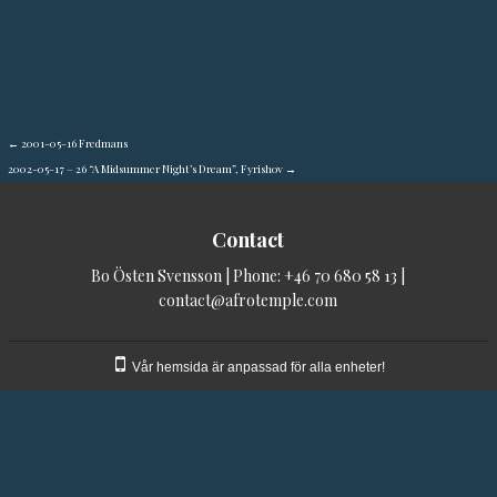
←
2001-05-16 Fredmans
2002-05-17 – 26 “A Midsummer Night’s Dream”, Fyrishov
→
Contact
Bo Östen Svensson | Phone:
+46 70 680 58 13
|
contact@afrotemple.com
Vår hemsida är anpassad för alla enheter!