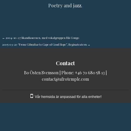
Poetry and jazz.
←
2004-10-27 Skandiascenen, med vokalgruppen Blå Congo
2005-03-20 “From Gibraltar to Cape of Good Hope”, Reginateatern
→
Contact
Bo Östen Svensson | Phone:
+46 70 680 58 13
|
contact@afrotemple.com
Vår hemsida är anpassad för alla enheter!